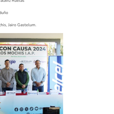
alaviz Ruelas
rduño
is, Jairo Gastelum.