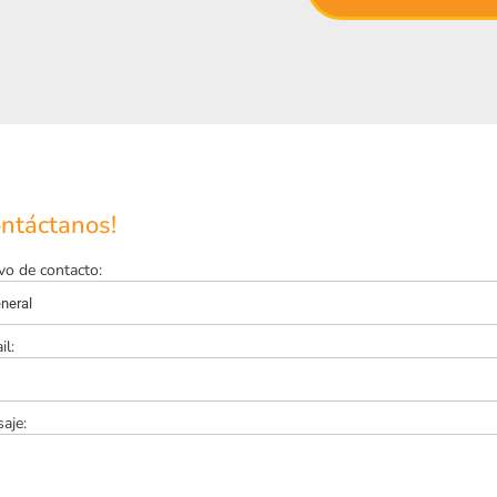
ontáctanos!
vo de contacto:
il:
aje: