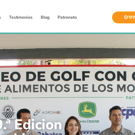
s
Testimonios
Blog
Patronato
.ª Edicion