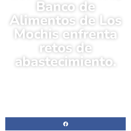
Banco de
Alimentos de Los
Mochis enfrenta
retos de
abastecimiento.