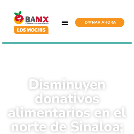
Disminuyen
donativos
alimentarios en el
norte de Sinaloa;