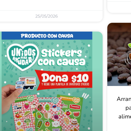
25/05/2026
Arran
pa
alim